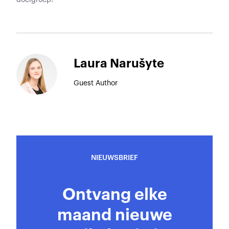
doelgroep!
Laura Narušyte
Guest Author
NIEUWSBRIEF
Ontvang elke
maand nieuwe