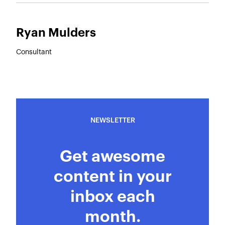
Ryan Mulders
Consultant
NEWSLETTER
Get awesome
content in your
inbox each
month.