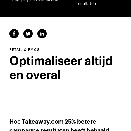
campagne optimalisatie
resultaten
RETAIL & FMCG
Optimaliseer altijd
en overal
Hoe Takeaway.com 25% betere
campagne resultaten heeft behaald