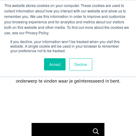
This website stores cookies on your computer. These cookies are used to
collect information about how you interact with our website and allow us to
remember you. We use this information in order to improve and customize
your browsing experience and for analytics and metrics about our visitors
both on this website and other media. To find out more about the cookies we
use, see our Privacy Policy.
If you decline, your information won’t be tracked when you visit this
Blog
website. A single cookie will be used in your browser to remember
your preference not to be tracked.
Accept
Decline
Laat je inspireren door het laatste nieuws en de nieuwste
inzichten. Filter op categorie of gebruik de zoekbalk om het
onderwerp te vinden waar je geïnteresseerd in bent.